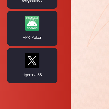
@tigeasia88
APK Poker
tigerasia88